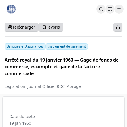
Cart
Cart
Accueil
Télécharger
Favoris
S'abonner
S'inscrire
Se connecter
Banques et Assurances
Instrument de paiement
Arrêté royal du 19 janvier 1960 — Gage de fonds de
commerce, escompte et gage de la facture
commerciale
Législation, Journal Officiel RDC, Abrogé
Date du texte
19 Jan 1960