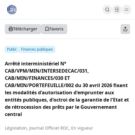
Cart
Cart
Accueil
Télécharger
Favoris
S'abonner
S'inscrire
Se connecter
Public
Finances publiques
Arrêté interministériel N°
CAB/VPM/MIN/INTERSEDECAC/031,
CAB/MIN/FINANCES/030 ET
CAB/MIN/PORTEFEUILLE/002 du 30 avril 2026 fixant
les modalités d'autorisation d'emprunter aux
entités publiques, d'octroi de la garantie de l'Etat et
de rétrocession des prêts par le Gouvernement
central
Législation, Journal Officiel RDC, En vigueur