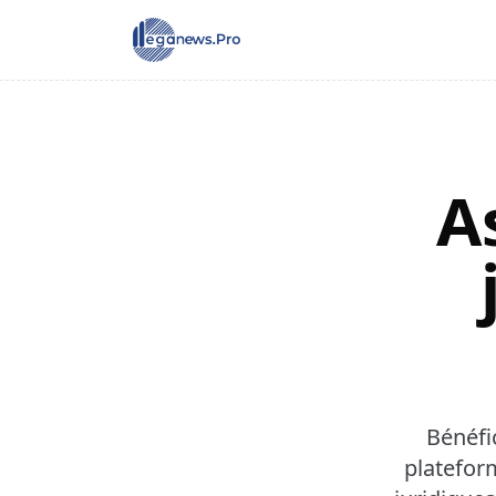
A
Bénéfic
platefor