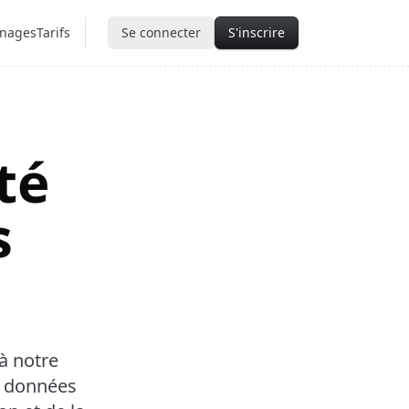
nages
Tarifs
Se connecter
S'inscrire
té
s
 à notre
e données