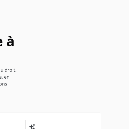
 à
u droit.
e, en
ions