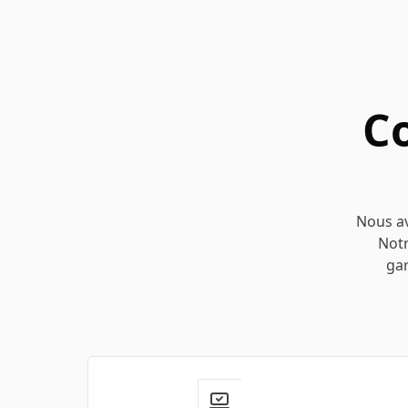
C
Nous av
Notr
gar