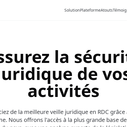
Solution
Plateforme
Atouts
Témoig
ssurez la sécuri
juridique de vo
activités
iez de la meilleure veille juridique en RDC grâce
me. Nous offrons l'accès à la plus grande base d