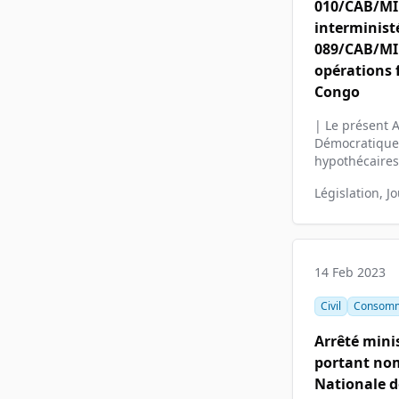
010/CAB/MIN
interminist
089/CAB/MIN
opérations 
Congo
| Le présent A
Démocratique 
hypothécaires 
Législation, J
14 Feb 2023
Civil
Consomma
Arrêté mini
portant nom
Nationale d