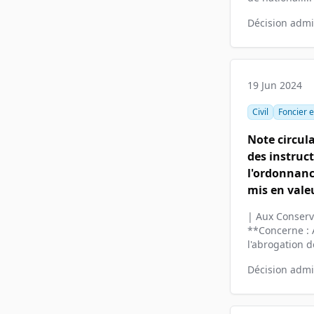
Décision admin
19 Jun 2024
Civil
Foncier e
Note circul
des instruc
l'ordonnanc
mis en valeu
| Aux Conserva
**Concerne : A
l'abrogation de
Décision admin