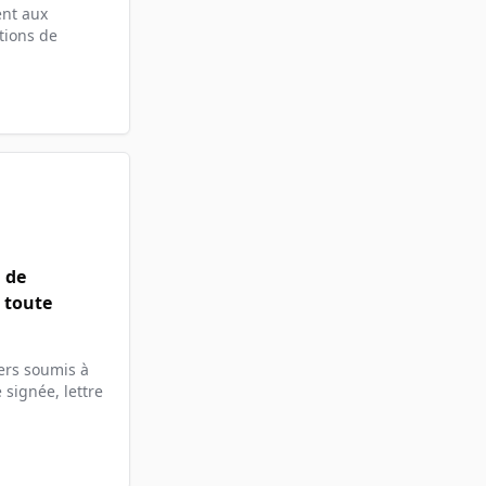
ent aux
tions de
 de
 toute
iers soumis à
 signée, lettre