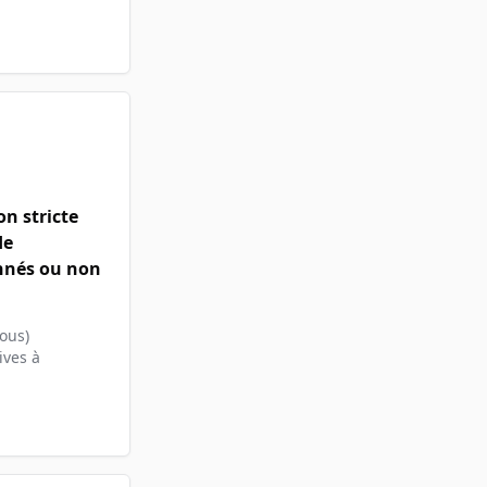
n stricte
de
onnés ou non
ous)
ives à