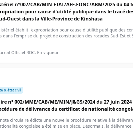
stériel n°007/CAB/MIN-ETAT/AFF.FONC/ABM/2025 du 04 fé
ropriation pour cause d'utilité publique dans le tracé de
Sud-Ouest dans la Ville-Province de Kinshasa
istériel établit l'expropriation pour cause d'utilité publique des c
es dans l'emprise du projet de construction des rocades Sud-Est et
ournal Officiel RDC, En vigueur
é & état civil
aire n° 002/MME/CAB/ME/MIN/J&GS/2024 du 27 juin 2024 r
océdure de délivrance du certificat de nationalité congol
note circulaire édicte une nouvelle procédure relative à la délivra
nationalité congolaise a été mise en place. Désormais, la délivrance 