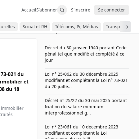
Accueil
S'abonner
S'inscrire
Se connecter
urelles
Social et RH
Télécoms, Pi, Médias
Transport
Les plus consultés
Décret du 30 janvier 1940 portant Code
pénal tel que modifié et complété à ce
jour
 73-021 du
Loi n° 25/062 du 30 décembre 2025
modifiant et complétant la Loi n° 73-021
mmobilier et
du 20 juille...
08 du 18
Décret n° 25/22 du 30 mai 2025 portant
fixation du salaire minimum
 immobilier
interprofessionnel g...
traités
Loi n° 23/061 du 10 décembre 2023
modifiant et complétant la Loi