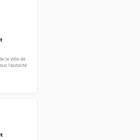
t
e la Ville de
us l'autorité
et