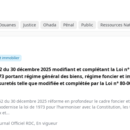
t Douanes
Justice
Ohada
Pénal
Public
Ressources Nat
t immobilier
62 du 30 décembre 2025 modifiant et complétant la Loi n°
973 portant régime général des biens, régime foncier et i
uretés telle que modifiée et complétée par la Loi n° 80-0
062 du 30 décembre 2025 réforme en profondeur le cadre foncier et
odernise la loi de 1973 pour l’harmoniser avec la Constitution, les 
 et...
ournal Officiel RDC, En vigueur