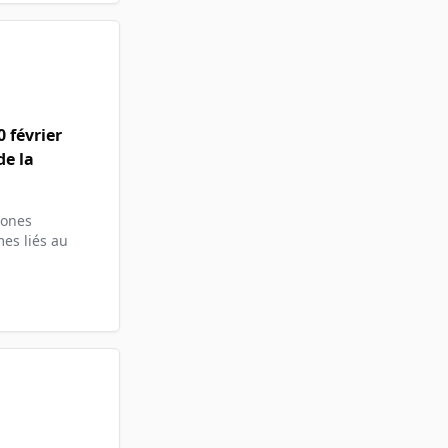
 février
de la
zones
es liés au