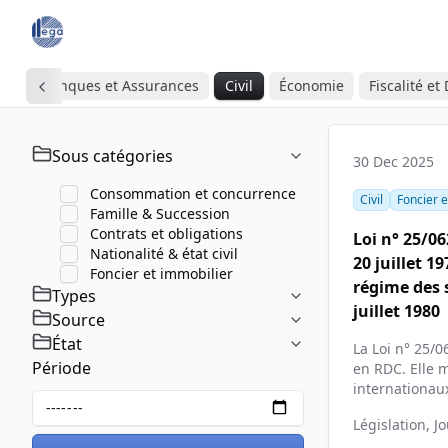
Civil
Banques et Assurances
Civil
Économie
Fiscalité e
Filtres
Sous catégories
30 Dec 2025
Consommation et concurrence
Civil
Foncier e
Famille & Succession
Contrats et obligations
Loi n° 25/0
Nationalité & état civil
20 juillet 1
Foncier et immobilier
régime des s
Types
juillet 1980
Source
État
La Loi n° 25/
Période
en RDC. Elle m
internationaux
Législation, J