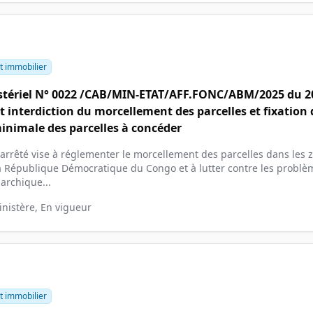
t immobilier
stériel N° 0022 /CAB/MIN-ETAT/AFF.FONC/ABM/2025 du 20
 interdiction du morcellement des parcelles et fixation 
minimale des parcelles à concéder
 arrêté vise à réglementer le morcellement des parcelles dans les 
a République Démocratique du Congo et à lutter contre les problèm
rchique...
inistère, En vigueur
t immobilier