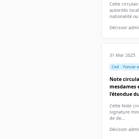
Cette circulai
autorités loca
nationalité ou 
Décision admin
31 Mar 2025
Civil
Foncier e
Note circul
mesdames et
l’étendue du
Cette Note cir
signature mini
de de...
Décision admin