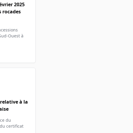
vrier 2025
s rocades
oncessions
 Sud-Ouest à
elative à la
aise
nce du
du certificat