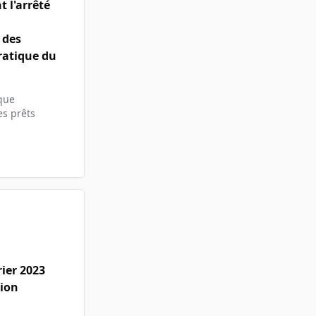
 l'arrêté
 des
ratique du
ique
es prêts
ier 2023
sion